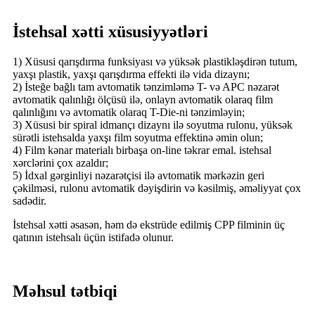
İstehsal xətti xüsusiyyətləri
1) Xüsusi qarışdırma funksiyası və yüksək plastikləşdirən tutum,
yaxşı plastik, yaxşı qarışdırma effekti ilə vida dizaynı;
2) İsteğe bağlı tam avtomatik tənzimləmə T- və APC nəzarət
avtomatik qalınlığı ölçüsü ilə, onlayn avtomatik olaraq film
qalınlığını və avtomatik olaraq T-Die-ni tənzimləyin;
3) Xüsusi bir spiral idmançı dizaynı ilə soyutma rulonu, yüksək
sürətli istehsalda yaxşı film soyutma effektinə əmin olun;
4) Film kənar materialı birbaşa on-line təkrar emal. istehsal
xərclərini çox azaldır;
5) İdxal gərginliyi nəzarətçisi ilə avtomatik mərkəzin geri
çəkilməsi, rulonu avtomatik dəyişdirin və kəsilmiş, əməliyyat çox
sadədir.
İstehsal xətti əsasən, həm də ekstrüde edilmiş CPP filminin üç
qatının istehsalı üçün istifadə olunur.
Məhsul tətbiqi