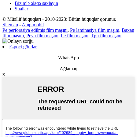
Bizimlə əlaqə saxlayın
Suallar
© Müəllif hüquqları - 2010-2023: Bütün hüquqlar qorunur.
Sitemap
-
Amp mobil
Pe perforasiya edilmiş film maşını
,
Pe laminasiya film maşını
,
Baxan
film maşını
,
Peva film maşını
,
Pe film maşını
,
Tpu film maşını
,
E-poçt göndər
WhatsApp
Ağlamaq
x