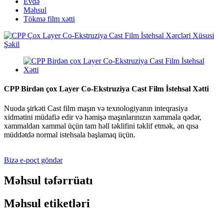
Evdə
Məhsul
Tökmə film xətti
CPP Birdən çox Layer Co-Ekstruziya Cast Film İstehsal Xətti
Nuoda şirkəti Cast film maşın və texnologiyanın inteqrasiya
xidmətini müdafiə edir və həmişə maşınlarınızın xammala qədər,
xammaldan xammal üçün tam həll təklifini təklif etmək, ən qısa
müddətdə normal istehsala başlamaq üçün.
Bizə e-poçt göndər
Məhsul təfərrüatı
Məhsul etiketləri