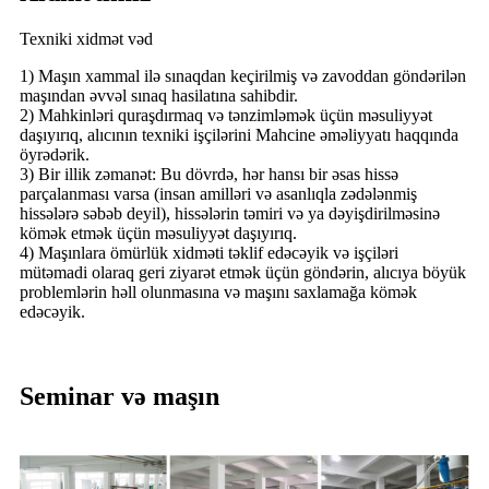
Texniki xidmət vəd
1) Maşın xammal ilə sınaqdan keçirilmiş və zavoddan göndərilən
maşından əvvəl sınaq hasilatına sahibdir.
2) Mahkinləri quraşdırmaq və tənzimləmək üçün məsuliyyət
daşıyırıq, alıcının texniki işçilərini Mahcine əməliyyatı haqqında
öyrədərik.
3) Bir illik zəmanət: Bu dövrdə, hər hansı bir əsas hissə
parçalanması varsa (insan amilləri və asanlıqla zədələnmiş
hissələrə səbəb deyil), hissələrin təmiri və ya dəyişdirilməsinə
kömək etmək üçün məsuliyyət daşıyırıq.
4) Maşınlara ömürlük xidməti təklif edəcəyik və işçiləri
mütəmadi olaraq geri ziyarət etmək üçün göndərin, alıcıya böyük
problemlərin həll olunmasına və maşını saxlamağa kömək
edəcəyik.
Seminar və maşın