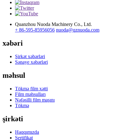
Quanzhou Nuoda Machinery Co., Ltd.
+ 86-595-85956056
nuoda@qznuoda.com
xəbəri
Şirkət xəbərləri
Sənaye xəbərləri
məhsul
Tökmə film xətti
Film məhsulları
Nəfəsilli film maşını
Tökmə
şirkəti
Haqqımızda
Sertifikat