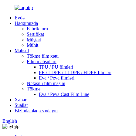
Evdə
Haqqımızda
Fabrik turu
Sertifikat
Müştəri
Mühit
Məhsul
Tökmə film xətti
Film məhsulları
TPU / PU filmləri
PE / LDPE / LLDPE / HDPE filmləri
Eva / Peva filmləri
Nəfəsilli film maşını
Tökmə
Eva / Peva Cast Film Line
Xəbəri
Suallar
Bizimlə əlaqə saxlayın
English