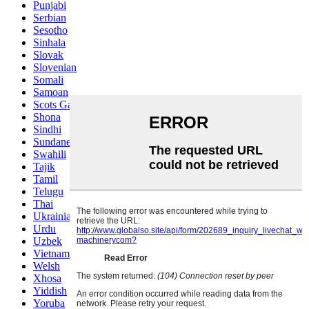
Punjabi
Serbian
Sesotho
Sinhala
Slovak
Slovenian
Somali
Samoan
Scots Gaelic
Shona
Sindhi
Sundanese
Swahili
Tajik
Tamil
Telugu
Thai
Ukrainian
Urdu
Uzbek
Vietnamese
Welsh
Xhosa
Yiddish
Yoruba