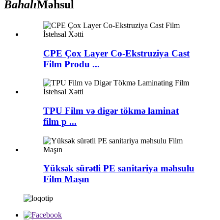
Bahalı
Məhsul
CPE Çox Layer Co-Ekstruziya Cast
Film Produ ...
TPU Film və digər tökmə laminat
film p ...
Yüksək sürətli PE sanitariya məhsulu
Film Maşın