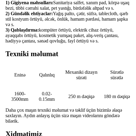
1) Gigiyena məhsulları:
Sanitariya salfet, xanım pad, körpə uşaq
bezi, tibbi cərrahi xalat, pet yastığı, birdəfəlik altpad və s.
2) Gündəlik ehtiyaclar:
Yağış palto, çətir, süfrə, tablecloth, qərb
stil kostyum örtüyü, əlcək, önlük, hamam pərdəsi, hamam şapka
və s.
3) Qablaşdırma:
kompüter örtüyü, elektrik cihaz örtüyü,
ayaqqabı örtüyü, kosmetik yumşaq paket, alış-veriş çantası,
hədiyyə çantası, sənəd qovluğu, fayl örtüyü və s.
Texniki məlumat
Mexaniki dizayn
Sürətlə
Eninə
Qalınlıq
sürəti
sürətlə
1600-
0.02-
250 m dəqiqə
180 m dəqiqə
3500mm
0.15mm
Daha çox maşın texniki məlumat və təklif üçün bizimlə əlaqə
saxlayın. Aydın anlayış üçün sizə maşın videolarını göndərə
bilərik.
Xidmətimiz