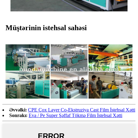
Müştərinin istehsal sahəsi
Əvvəlki:
CPE Çox Layer Co-Ekstruziya Cast Film İstehsal Xətti
Sonrakı:
Eva / Pe Super Şəffaf Tökmə Film İstehsal Xətti