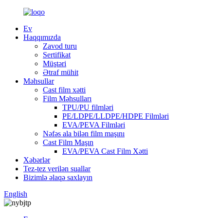
Ev
Haqqımızda
Zavod turu
Sertifikat
Müştəri
Ətraf mühit
Məhsullar
Cast film xətti
Film Məhsulları
TPU/PU filmləri
PE/LDPE/LLDPE/HDPE Filmləri
EVA/PEVA Filmləri
Nəfəs ala bilən film maşını
Cast Film Maşın
EVA/PEVA Cast Film Xətti
Xəbərlər
Tez-tez verilən suallar
Bizimlə əlaqə saxlayın
English