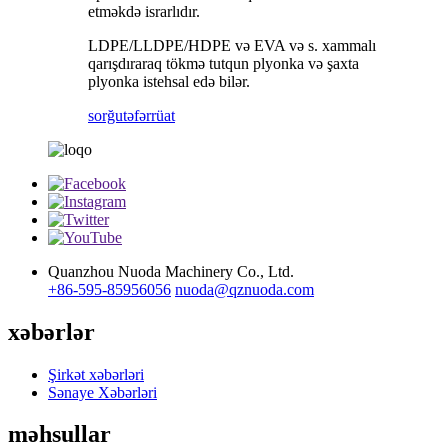
etməkdə israrlıdır.
LDPE/LLDPE/HDPE və EVA və s. xammalı
qarışdıraraq tökmə tutqun plyonka və şaxta
plyonka istehsal edə bilər.
sorğu
təfərrüat
Quanzhou Nuoda Machinery Co., Ltd.
+86-595-85956056
nuoda@qznuoda.com
xəbərlər
Şirkət xəbərləri
Sənaye Xəbərləri
məhsullar