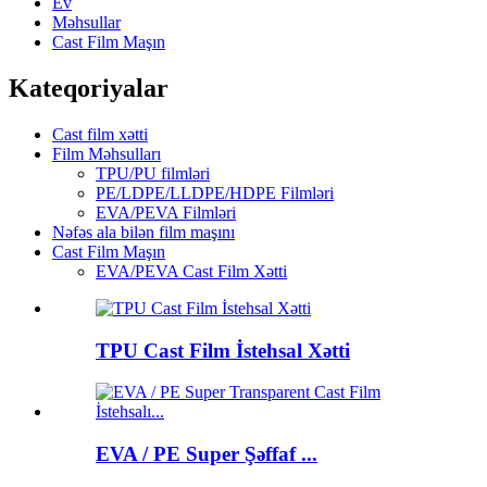
Ev
Məhsullar
Cast Film Maşın
Kateqoriyalar
Cast film xətti
Film Məhsulları
TPU/PU filmləri
PE/LDPE/LLDPE/HDPE Filmləri
EVA/PEVA Filmləri
Nəfəs ala bilən film maşını
Cast Film Maşın
EVA/PEVA Cast Film Xətti
TPU Cast Film İstehsal Xətti
EVA / PE Super Şəffaf ...