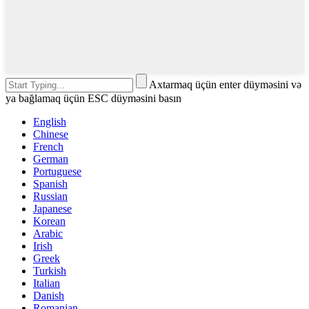
Axtarmaq üçün enter düyməsini və
ya bağlamaq üçün ESC düyməsini basın
English
Chinese
French
German
Portuguese
Spanish
Russian
Japanese
Korean
Arabic
Irish
Greek
Turkish
Italian
Danish
Romanian