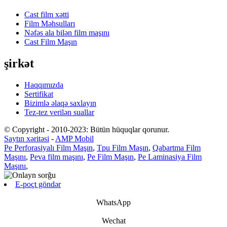
Cast film xətti
Film Məhsulları
Nəfəs ala bilən film maşını
Cast Film Maşın
şirkət
Haqqımızda
Sertifikat
Bizimlə əlaqə saxlayın
Tez-tez verilən suallar
© Copyright - 2010-2023: Bütün hüquqlar qorunur.
Saytın xəritəsi
-
AMP Mobil
Pe Perforasiyalı Film Maşın
,
Tpu Film Maşın
,
Qabartma Film
Maşını
,
Peva film maşını
,
Pe Film Maşın
,
Pe Laminasiya Film
Maşını
,
E-poçt göndər
WhatsApp
Wechat