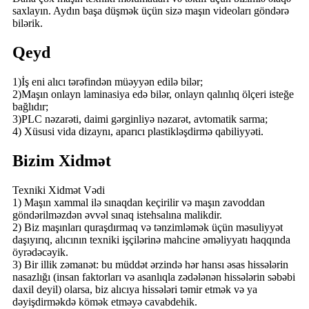
saxlayın. Aydın başa düşmək üçün sizə maşın videoları göndərə
bilərik.
Qeyd
1)İş eni alıcı tərəfindən müəyyən edilə bilər;
2)Maşın onlayn laminasiya edə bilər, onlayn qalınlıq ölçeri isteğe
bağlıdır;
3)PLC nəzarəti, daimi gərginliyə nəzarət, avtomatik sarma;
4) Xüsusi vida dizaynı, aparıcı plastikləşdirmə qabiliyyəti.
Bizim Xidmət
Texniki Xidmət Vədi
1) Maşın xammal ilə sınaqdan keçirilir və maşın zavoddan
göndərilməzdən əvvəl sınaq istehsalına malikdir.
2) Biz maşınları quraşdırmaq və tənzimləmək üçün məsuliyyət
daşıyırıq, alıcının texniki işçilərinə mahcine əməliyyatı haqqında
öyrədəcəyik.
3) Bir illik zəmanət: bu müddət ərzində hər hansı əsas hissələrin
nasazlığı (insan faktorları və asanlıqla zədələnən hissələrin səbəbi
daxil deyil) olarsa, biz alıcıya hissələri təmir etmək və ya
dəyişdirməkdə kömək etməyə cavabdehik.