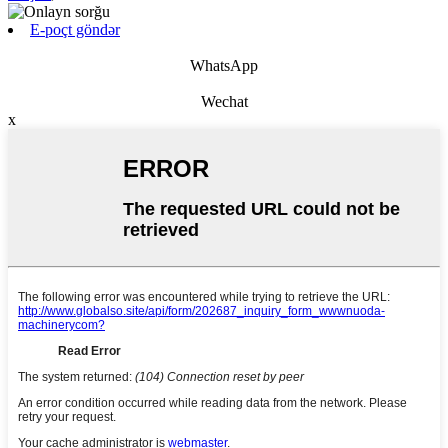
E-poçt göndər
WhatsApp
Wechat
x