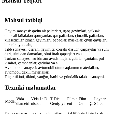
Məhsul Teqləri
Məhsul tətbiqi
Geyim sənayesi: qadın alt paltarları, uşaq geyimləri, yüksək
dərəcəli küləkdən qoruyanlar, qar paltarları, çimərlik paltarları,
xilasedicilər idman geyimləri, papaqlar, maskalar, çiyin qayışları,
hər cür ayaqqabı,
Tibb sənayesi: cərrahi geyimlər, cərrahi dəstlər, çarpayılar və süni
dəri, süni qan damarları, süni ürək qapaqları və s.
Turizm sənayesi: su idmanı avadanlıqları, çətirlər, çantalar, pul
kisələri, çamadanlar, çadırlar və s.
Avtomobil sənayesi: avtomobil oturacaqlarının materialları,
avtomobil daxili materialları.
Digər tikinti, tikinti, yanğın, hərbi və gündəlik tələbat sənayesi.
Texniki məlumatlar
Vida
Vida L: D
T Die
Filmin
Film
Layner
Model
diametri
nisbəti
Genişliyi
eni
Qalınlığı
Sürəti
Daha çox maşın texniki məlumatları və təklif üçün bizimlə əlaqə