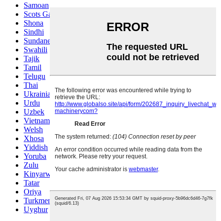
Samoan
Scots Gaelic
Shona
Sindhi
Sundanese
Swahili
Tajik
Tamil
Telugu
Thai
Ukrainian
Urdu
Uzbek
Vietnamese
Welsh
Xhosa
Yiddish
Yoruba
Zulu
Kinyarwanda
Tatar
Oriya
Turkmen
Uyghur