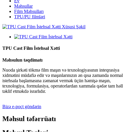
Ev
Məhsullar
Film Məhsulları
TPU/PU filmləri
TPU Cast Film İstehsal Xətti
Məhsulun təqdimatı
Nuoda şirkəti tökmə film maşın və texnologiyasının inteqrasiya
xidmətini müdafiə edir və maşınlarınızın ən qısa zamanda normal
istehsala başlamasına zəmanət vermək üçün həmişə maşın,
texnologiya, formulasiya, operatorlardan xammala qədər tam həll
təklif etməkdə israrlıdır.
Bizə e-poçt göndərin
Məhsul təfərrüatı