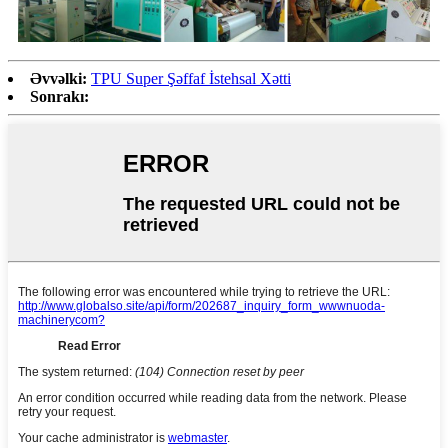
Əvvəlki:
TPU Super Şəffaf İstehsal Xətti
Sonrakı: