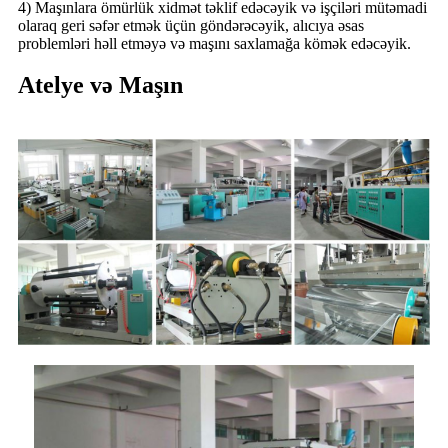
4) Maşınlara ömürlük xidmət təklif edəcəyik və işçiləri mütəmadi
olaraq geri səfər etmək üçün göndərəcəyik, alıcıya əsas
problemləri həll etməyə və maşını saxlamağa kömək edəcəyik.
Atelye və Maşın