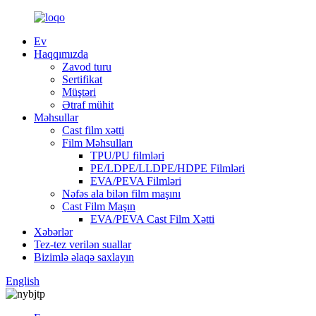
Ev
Haqqımızda
Zavod turu
Sertifikat
Müştəri
Ətraf mühit
Məhsullar
Cast film xətti
Film Məhsulları
TPU/PU filmləri
PE/LDPE/LLDPE/HDPE Filmləri
EVA/PEVA Filmləri
Nəfəs ala bilən film maşını
Cast Film Maşın
EVA/PEVA Cast Film Xətti
Xəbərlər
Tez-tez verilən suallar
Bizimlə əlaqə saxlayın
English