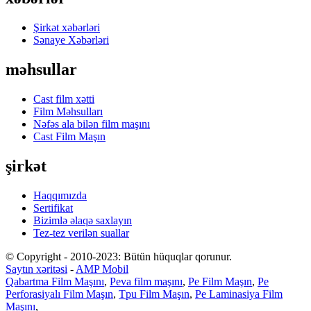
Şirkət xəbərləri
Sənaye Xəbərləri
məhsullar
Cast film xətti
Film Məhsulları
Nəfəs ala bilən film maşını
Cast Film Maşın
şirkət
Haqqımızda
Sertifikat
Bizimlə əlaqə saxlayın
Tez-tez verilən suallar
© Copyright - 2010-2023: Bütün hüquqlar qorunur.
Saytın xəritəsi
-
AMP Mobil
Qabartma Film Maşını
,
Peva film maşını
,
Pe Film Maşın
,
Pe
Perforasiyalı Film Maşın
,
Tpu Film Maşın
,
Pe Laminasiya Film
Maşını
,